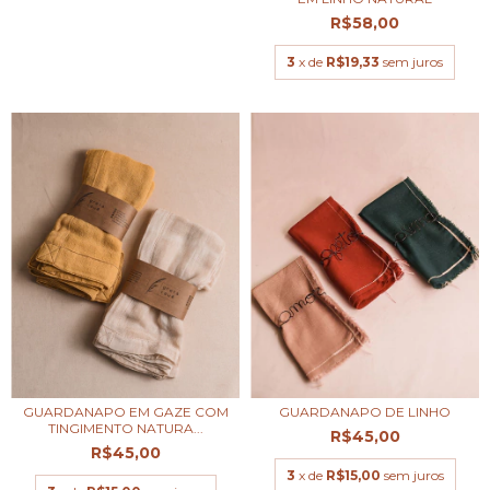
R$58,00
3
x de
R$19,33
sem juros
GUARDANAPO EM GAZE COM
GUARDANAPO DE LINHO
TINGIMENTO NATURA...
R$45,00
R$45,00
3
x de
R$15,00
sem juros