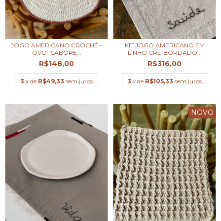
JOGO AMERICANO CROCHÊ -
KIT JOGO AMERICANO EM
OVO "SABORE...
LINHO CRU BORDADO...
R$148,00
R$316,00
3
x de
R$49,33
sem juros
3
x de
R$105,33
sem juros
NOVO