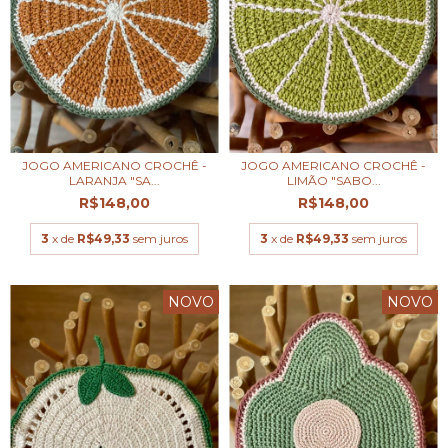
JOGO AMERICANO CROCHÊ -
JOGO AMERICANO CROCHÊ -
LARANJA "SA...
LIMÃO "SABO...
R$148,00
R$148,00
3
x de
R$49,33
sem juros
3
x de
R$49,33
sem juros
NOVO
NOVO