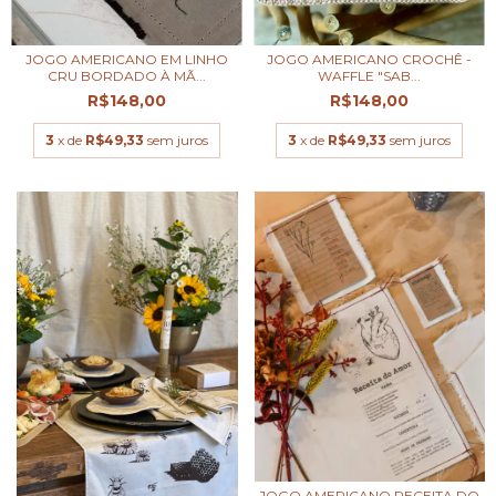
JOGO AMERICANO EM LINHO
JOGO AMERICANO CROCHÊ -
CRU BORDADO À MÃ...
WAFFLE "SAB...
R$148,00
R$148,00
3
x de
R$49,33
sem juros
3
x de
R$49,33
sem juros
JOGO AMERICANO RECEITA DO