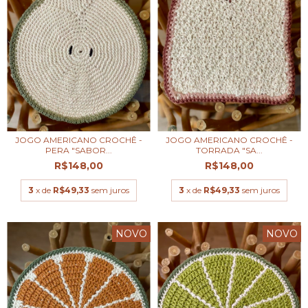
JOGO AMERICANO CROCHÊ -
JOGO AMERICANO CROCHÊ -
PERA "SABOR...
TORRADA "SA...
R$148,00
R$148,00
3
x de
R$49,33
sem juros
3
x de
R$49,33
sem juros
NOVO
NOVO