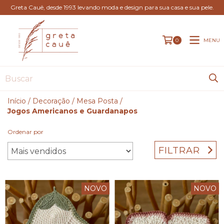
Greta Cauê, desde 1993 levando moda e design para sua casa e sua pele.
MENU
0
Início
/
Decoração
/
Mesa Posta
/
Jogos Americanos e Guardanapos
Ordenar por
FILTRAR
NOVO
NOVO