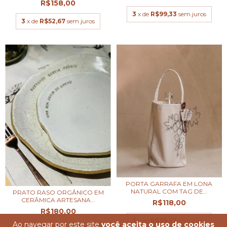
R$158,00
3
x de
R$99,33
sem juros
3
x de
R$52,67
sem juros
PORTA GARRAFA EM LONA
NATURAL COM TAG DE...
PRATO RASO ORGÂNICO EM
CERÂMICA ARTESANA...
R$118,00
R$180,00
3
x de
R$39,33
sem juros
Ao navegar por este site
você aceita o uso de cookies