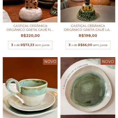
CASTIÇAL CERÂMICA
CASTIÇAL CERÂMICA
ORGÂNICO GRETA CAUÊ FL...
ORGÂNICO GRETA CAUÊ LA...
R$220,00
R$198,00
3
x de
R$73,33
sem juros
3
x de
R$66,00
sem juros
NOVO
NOVO