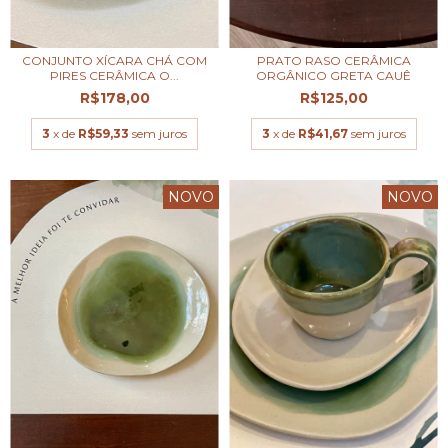
CONJUNTO XÍCARA CHÁ COM
PRATO RASO CERÂMICA
PIRES CERÂMICA O...
ORGÂNICO GRETA CAUÊ
R$178,00
R$125,00
3
x de
R$59,33
sem juros
3
x de
R$41,67
sem juros
NOVO
NOVO