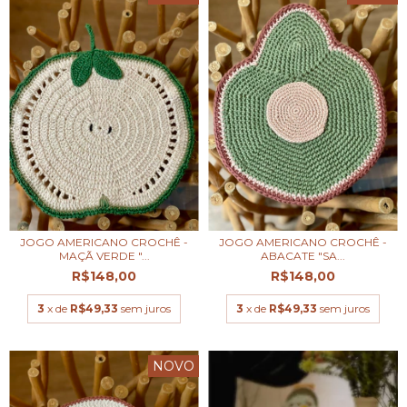
JOGO AMERICANO CROCHÊ -
JOGO AMERICANO CROCHÊ -
MAÇÃ VERDE "...
ABACATE "SA...
R$148,00
R$148,00
3
x de
R$49,33
sem juros
3
x de
R$49,33
sem juros
NOVO