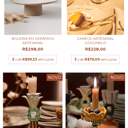
BOLEIRA EM CERÂMICA
CANECA ARTESANAL
ARTESANAL
COGUMELO
R$298,00
R$228,00
3
x de
R$99,33
sem juros
3
x de
R$76,00
sem juros
NOVO
NOVO