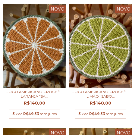
NOVO
NOVO
JOGO AMERICANO CROCHÊ -
JOGO AMERICANO CROCHÊ -
LARANJA "SA...
LIMÃO "SABO...
R$148,00
R$148,00
3
x de
R$49,33
sem juros
3
x de
R$49,33
sem juros
NOVO
NOVO