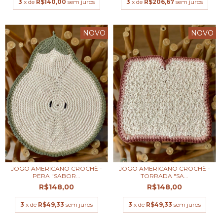
3
x de
R$140,00
sem juros
3
x de
R$206,67
sem juros
NOVO
NOVO
JOGO AMERICANO CROCHÊ -
JOGO AMERICANO CROCHÊ -
PERA "SABOR...
TORRADA "SA...
R$148,00
R$148,00
3
x de
R$49,33
sem juros
3
x de
R$49,33
sem juros