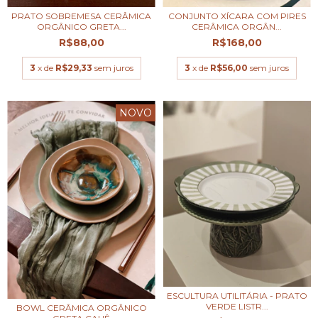
PRATO SOBREMESA CERÂMICA
CONJUNTO XÍCARA COM PIRES
ORGÂNICO GRETA...
CERÂMICA ORGÂN...
R$88,00
R$168,00
3
x de
R$29,33
sem juros
3
x de
R$56,00
sem juros
NOVO
ESCULTURA UTILITÁRIA - PRATO
VERDE LISTR...
BOWL CERÂMICA ORGÂNICO