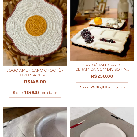
PRATO/ BANDEJA DE
CERÂMICA COM DIVISÓRIA...
JOGO AMERICANO CROCHÊ -
OVO "SABORE...
R$258,00
R$148,00
3
x de
R$86,00
sem juros
3
x de
R$49,33
sem juros