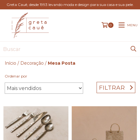
Greta Cauê, desde 1993 levando moda e design para sua casa e sua pele.
MENU
0
Início
/
Decoração
/
Mesa Posta
Ordenar por
FILTRAR