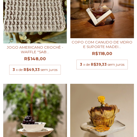
COPO COM CANUDO DE VIDRO
E SUPORTE MADEI...
JOGO AMERICANO CROCHÊ -
WAFFLE "SAB...
R$118,00
R$148,00
3
x de
R$39,33
sem juros
3
x de
R$49,33
sem juros