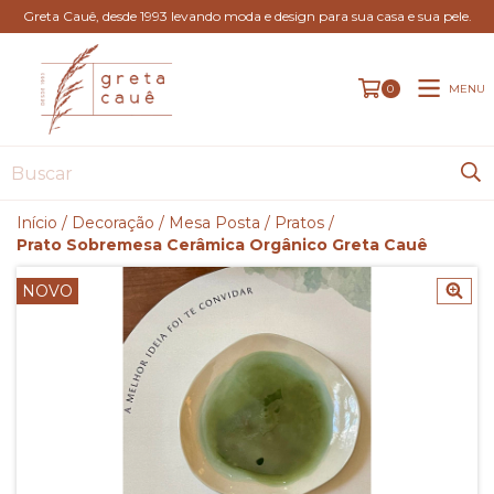
Greta Cauê, desde 1993 levando moda e design para sua casa e sua pele.
MENU
0
Início
/
Decoração
/
Mesa Posta
/
Pratos
/
Prato Sobremesa Cerâmica Orgânico Greta Cauê
NOVO