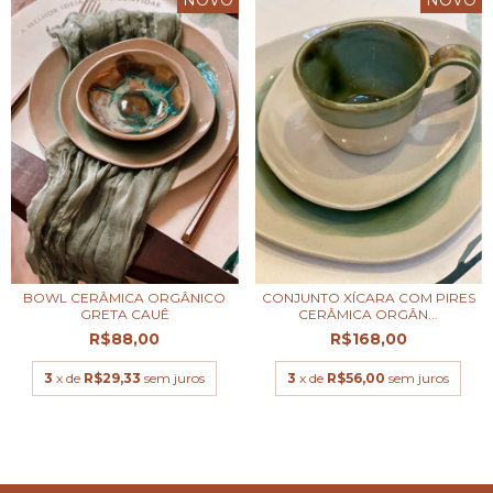
BOWL CERÂMICA ORGÂNICO
CONJUNTO XÍCARA COM PIRES
GRETA CAUÊ
CERÂMICA ORGÂN...
R$88,00
R$168,00
3
x de
R$29,33
sem juros
3
x de
R$56,00
sem juros