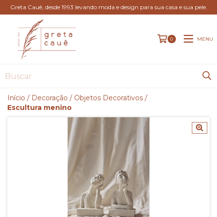
Greta Cauê, desde 1993 levando moda e design para sua casa e sua pele.
MENU
0
Início
/
Decoração
/
Objetos Decorativos
/
Escultura menino