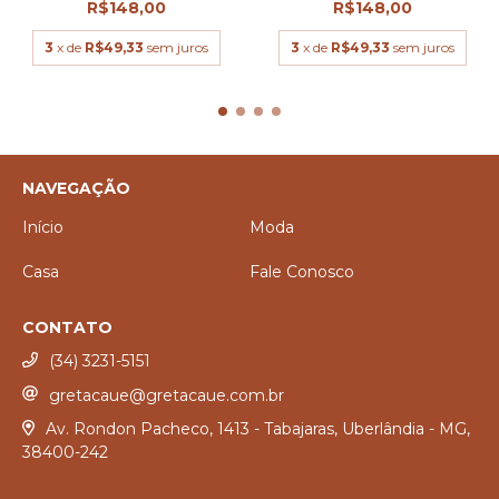
R$148,00
R$148,00
3
x de
R$49,33
sem juros
3
x de
R$49,33
sem juros
NAVEGAÇÃO
Início
Moda
Casa
Fale Conosco
CONTATO
(34) 3231-5151
gretacaue@gretacaue.com.br
Av. Rondon Pacheco, 1413 - Tabajaras, Uberlândia - MG,
38400-242