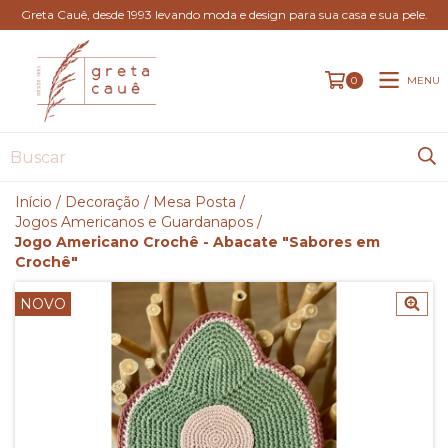
Greta Cauê, desde 1993 levando moda e design para sua casa e sua pele.
MENU
0
Início
/
Decoração
/
Mesa Posta
/
Jogos Americanos e Guardanapos
/
Jogo Americano Crochê - Abacate "Sabores em
Crochê"
NOVO