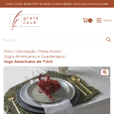
Greta Cauê, desde 1993 levando moda e design para sua casa e sua pele.
MENU
0
Início
/
Decoração
/
Mesa Posta
/
Jogos Americanos e Guardanapos
/
Jogo Americano de Tricô